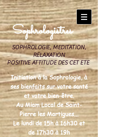
Sophrologistres
SOPHROLOGIE, MEDITATION,
RELAXATION
POSITIVE ATTITUDE DES CET ETE
Initiation à la Sophrologie, à
ses bienfaits sur votre santé
et votre bien-être.
Au Miam Local de Saint-
Pierre les Martigues...
Le lundi de 15h à 16h30 et
de 17h30 à 19h